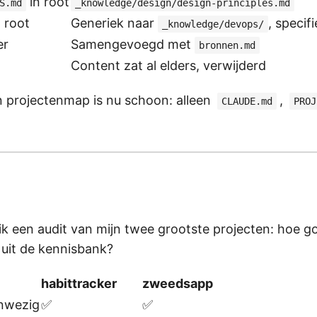
in root
S.md
_knowledge/design/design-principles.md
 root
Generiek naar
, specif
_knowledge/devops/
er
Samengevoegd met
bronnen.md
Content zat al elders, verwijderd
n projectenmap is nu schoon: alleen
,
CLAUDE.md
PROJ
ik een audit van mijn twee grootste projecten: hoe g
uit de kennisbank?
habittracker
zweedsapp
nwezig
✅
✅