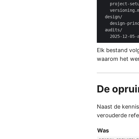
Elk bestand volg
waarom het wer
De opru
Naast de kennis
verouderde ref
Was