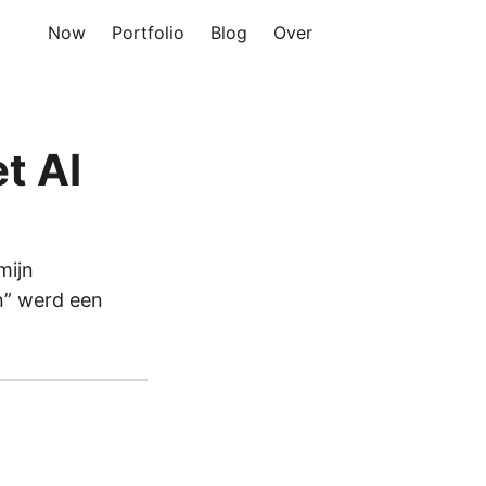
Now
Portfolio
Blog
Over
t AI
mijn
n” werd een