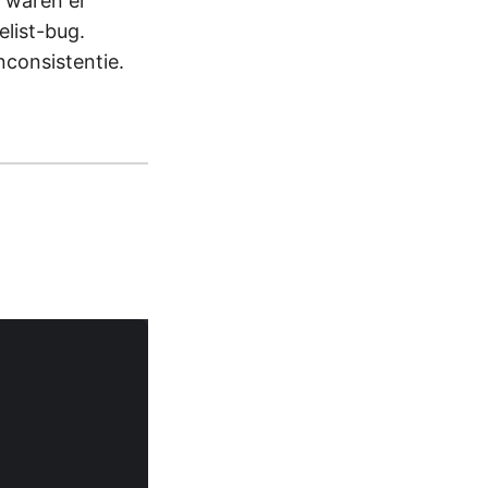
n waren er
elist-bug.
nconsistentie.