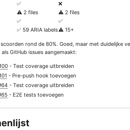
✅
❌
⚠️ 2 files
⚠️ 2 files
✅
✅
✅ 59 ARIA labels
⚠️ 15+
 scoorden rond de 80%. Goed, maar met duidelijke v
ct als GitHub issues aangemaakt:
100
- Test coverage uitbreiden
101
- Pre-push hook toevoegen
 #64
- Test coverage uitbreiden
#65
- E2E tests toevoegen
enlijst