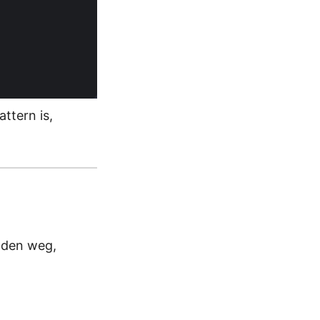
ttern is,
nden weg,