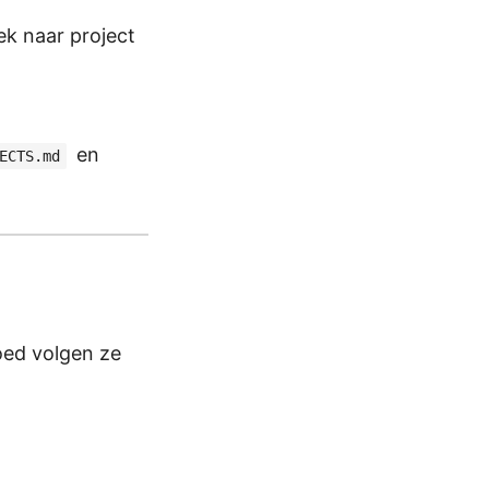
iek naar project
en
ECTS.md
oed volgen ze