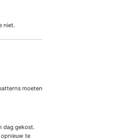
 niet.
 patterns moeten
n dag gekost.
t opnieuw te