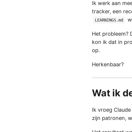
Ik werk aan mee
tracker, een rec
wa
LEARNINGS.md
Het probleem? Di
kon ik dat in p
op.
Herkenbaar?
Wat ik d
Ik vroeg Claude
zijn patronen, 