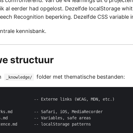
as confronterend. Van de 44 learnings uit 6 projecte
ik al eerder had opgelost. Dezelfde localStorage whit
eech Recognition beperking. Dezelfde CSS variable i
entrale kennisbank.
e structuur
n
folder met thematische bestanden:
_knowledge/