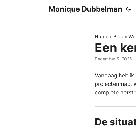
Monique Dubbelman
Home
Blog
We
»
»
Een ke
December 5, 2025
·
Vandaag heb ik 
projectenmap. W
complete herstr
De situa