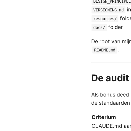
DESIGN_PRINCIPLE
in
VERSIONING.md
fold
resources/
folder
docs/
De root van mij
.
README.md
De audit
Als bonus deed 
de standaarden 
Criterium
CLAUDE.md aa