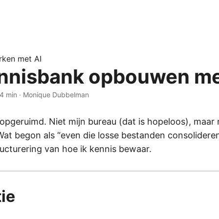
rken met AI
nnisbank opbouwen me
4 min
·
Monique Dubbelman
opgeruimd. Niet mijn bureau (dat is hopeloos), maar 
at begon als “even die losse bestanden consolidere
ucturering van hoe ik kennis bewaar.
tie