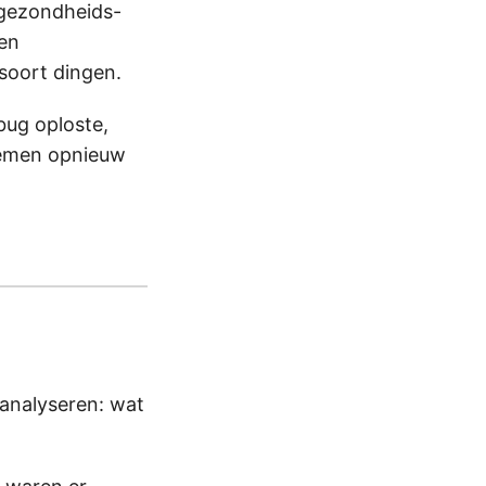
 gezondheids-
een
 soort dingen.
bug oploste,
blemen opnieuw
analyseren: wat