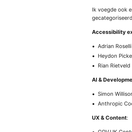
Ik voegde ook e
gecategoriseerd
Accessibility e
Adrian Rosell
Heydon Picker
Rian Rietveld
AI & Developm
Simon Williso
Anthropic Co
UX & Content
:
GOV.UK Conte