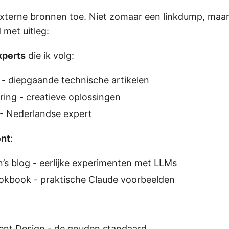
xterne bronnen toe. Niet zomaar een linkdump, maa
 met uitleg:
xperts
die ik volg:
i - diepgaande technische artikelen
ing - creatieve oplossingen
 - Nederlandse expert
ent
:
n’s blog - eerlijke experimenten met LLMs
okbook - praktische Claude voorbeelden
nt Design - de gouden standaard