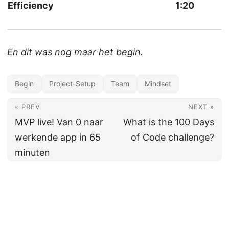
Efficiency
1:20
En dit was nog maar het begin.
Begin
Project-Setup
Team
Mindset
« PREV
NEXT »
MVP live! Van 0 naar
What is the 100 Days
werkende app in 65
of Code challenge?
minuten
© 2026
Monique Dubbelman
·
Powered by
Hugo
&
PaperMod