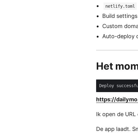
netlify.toml
Build setting
Custom doma
Auto-deploy o
Het mom
https://dailymo
Ik open de URL 
De app laadt. Sm