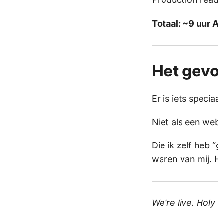
Totaal: ~9 uur AI
Het gevo
Er is iets speci
Niet als een web
Die ik zelf heb 
waren van mij. H
We’re live. Holy 