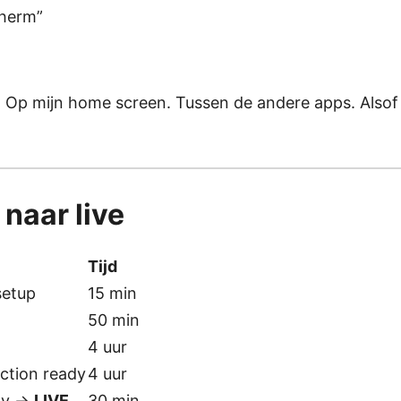
cherm”
. Op mijn home screen. Tussen de andere apps. Alsof h
 naar live
Tijd
setup
15 min
50 min
4 uur
ction ready
4 uur
dy →
LIVE
30 min