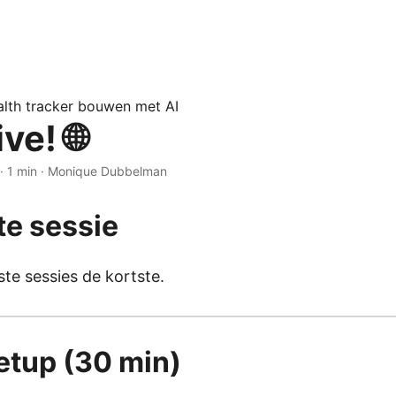
lth tracker bouwen met AI
ve! 🌐
·
1 min
·
Monique Dubbelman
te sessie
te sessies de kortste.
setup (30 min)