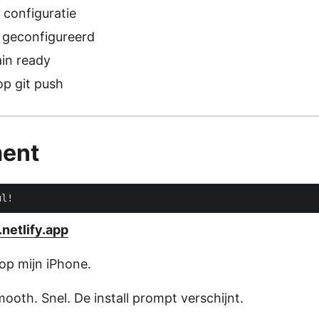
configuratie
s geconfigureerd
in ready
p git push
ent
.netlify.app
op mijn iPhone.
ooth. Snel. De install prompt verschijnt.