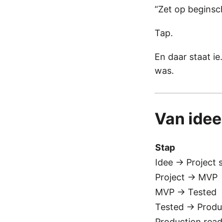
“Zet op begins
Tap.
En daar staat ie
was.
Van idee
Stap
Idee → Project 
Project → MVP
MVP → Tested
Tested → Produ
Production rea