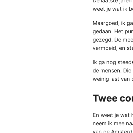
De laatste jaren
weet je wat ik b
Maargoed, ik ga
gedaan. Het pun
gezegd. De mee
vermoeid, en st
Ik ga nog steed
de mensen. Die 
weinig last van 
Twee co
En weet je wat 
neem ik mee naa
van de Amsterda