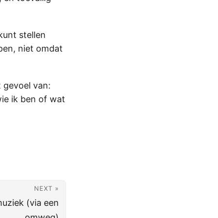
kunt stellen
pen, niet omdat
t gevoel van:
wie ik ben of wat
NEXT »
uziek (via een
omweg)