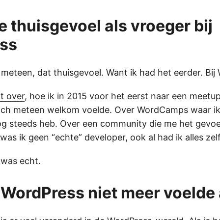
e thuisgevoel als vroeger bij
ss
 meteen, dat thuisgevoel. Want ik had het eerder. Bij
it over
, hoe ik in 2015 voor het eerst naar een meetu
och meteen welkom voelde. Over WordCamps waar ik
og steeds heb. Over een community die me het gevoel 
was ik geen “echte” developer, ook al had ik alles zel
 was echt.
ordPress niet meer voelde a