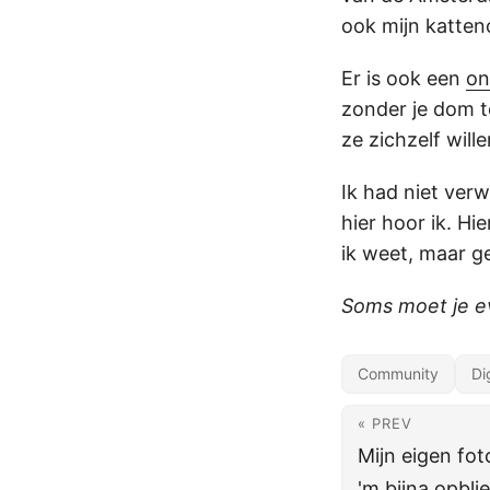
ook mijn katten
Er is ook een
on
zonder je dom t
ze zichzelf wille
Ik had niet ver
hier hoor ik. Hi
ik weet, maar g
Soms moet je e
Community
Di
« PREV
Mijn eigen fot
'm bijna opblie