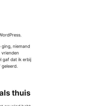
 WordPress.
p ging, niemand
 vrienden
gaf dat ik erbij
f geleerd.
ls thuis