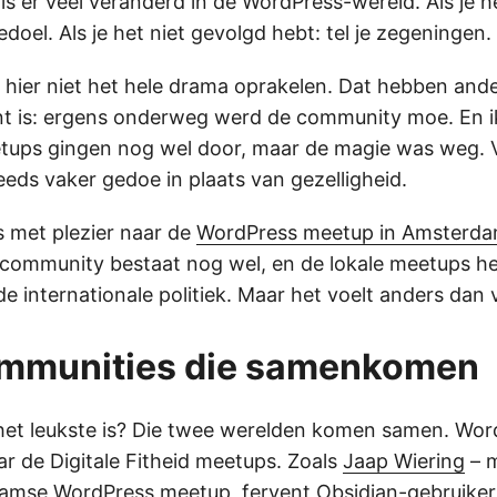
 is er veel veranderd in de WordPress-wereld. Als je 
edoel. Als je het niet gevolgd hebt: tel je zegeningen.
 hier niet het hele drama oprakelen. Dat hebben and
t is: ergens onderweg werd de community moe. En ik 
tups gingen nog wel door, maar de magie was weg. V
eeds vaker gedoe in plaats van gezelligheid.
s met plezier naar de
WordPress meetup in Amsterd
community bestaat nog wel, en de lokale meetups h
de internationale politiek. Maar het voelt anders dan 
mmunities die samenkomen
het leukste is? Die twee werelden komen samen. Wo
r de Digitale Fitheid meetups. Zoals
Jaap Wiering
– 
mse WordPress meetup, fervent Obsidian-gebruiker, 