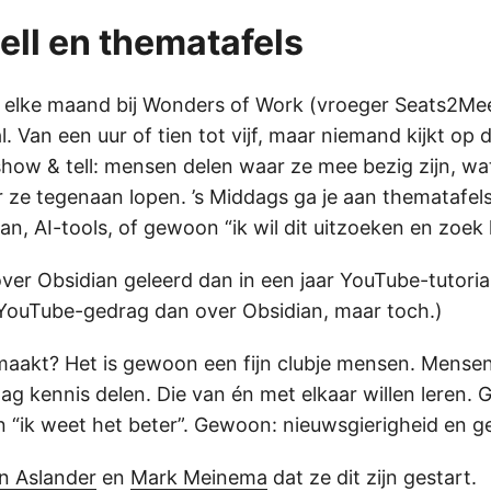
ell en thematafels
 elke maand bij Wonders of Work (vroeger Seats2Meet
. Van een uur of tien tot vijf, maar niemand kijkt op de
show & tell: mensen delen waar ze mee bezig zijn, wa
 ze tegenaan lopen. ’s Middags ga je aan thematafels
n, AI-tools, of gewoon “ik wil dit uitzoeken en zoek 
ver Obsidian geleerd dan in een jaar YouTube-tutoria
YouTube-gedrag dan over Obsidian, maar toch.)
 maakt? Het is gewoon een fijn clubje mensen. Mens
ag kennis delen. Die van én met elkaar willen leren. 
n “ik weet het beter”. Gewoon: nieuwsgierigheid en ge
jn Aslander
en
Mark Meinema
dat ze dit zijn gestart.