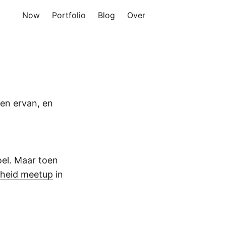
Now
Portfolio
Blog
Over
zen ervan, en
el. Maar toen
itheid meetup
in