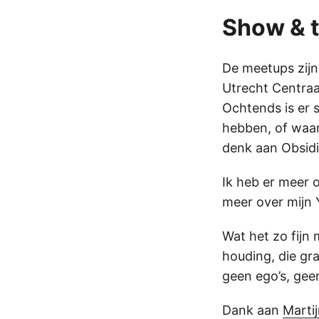
Show & t
De meetups zijn
Utrecht Centraal
Ochtends is er 
hebben, of waar
denk aan Obsidia
Ik heb er meer o
meer over mijn 
Wat het zo fijn
houding, die gra
geen ego’s, gee
Dank aan
Marti