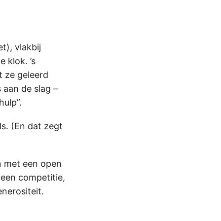
), vlakbij
 klok. ’s
t ze geleerd
 aan de slag –
hulp”.
ls. (En dat zegt
en met een open
Geen competitie,
nerositeit.