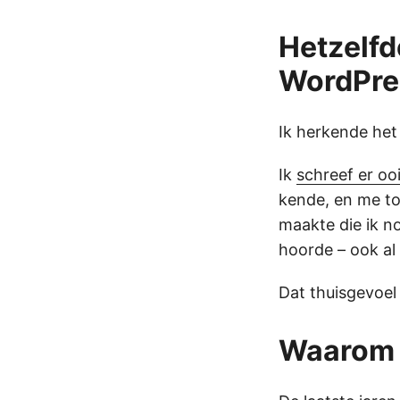
Hetzelfd
WordPre
Ik herkende het
Ik
schreef er oo
kende, en me t
maakte die ik n
hoorde – ook al 
Dat thuisgevoel
Waarom W