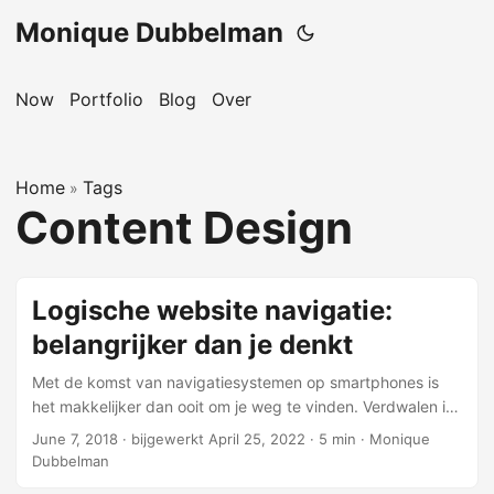
Monique Dubbelman
Now
Portfolio
Blog
Over
Home
Tags
»
Content Design
Logische website navigatie:
belangrijker dan je denkt
Met de komst van navigatiesystemen op smartphones is
het makkelijker dan ooit om je weg te vinden. Verdwalen is
niet langer een optie. Hoe anders is dit voor websites, want
June 7, 2018
·
bijgewerkt April 25, 2022
·
5 min
·
Monique
logische website navigatie is niet altijd vanzelfsprekend.
Dubbelman
Men vindt het lastig om structuur aan te brengen in een