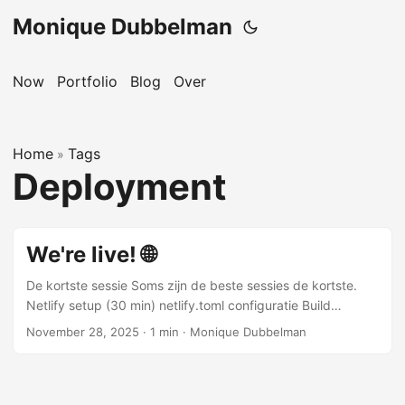
Monique Dubbelman
Now
Portfolio
Blog
Over
Home
Tags
»
Deployment
We're live! 🌐
De kortste sessie Soms zijn de beste sessies de kortste.
Netlify setup (30 min) netlify.toml configuratie Build
settings geconfigureerd Custom domain ready Auto-deploy
November 28, 2025
·
1 min
·
Monique Dubbelman
op git push Het moment Deploy successful!
https://dailymo.netlify.app Ik open de URL op mijn iPhone.
De app laadt. Smooth. Snel. De install prompt verschijnt.
“Zet op beginscherm” Tap. En daar staat ie. Op mijn home