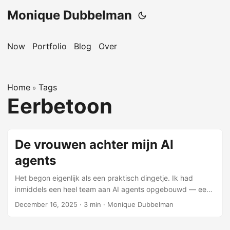
Monique Dubbelman
Now
Portfolio
Blog
Over
Home
Tags
»
Eerbetoon
De vrouwen achter mijn AI
agents
Het begon eigenlijk als een praktisch dingetje. Ik had
inmiddels een heel team aan AI agents opgebouwd — een
UX designer, een frontend developer, een accessibility
December 16, 2025
·
3 min
·
Monique Dubbelman
expert — en ik moest ze ergens een naam geven. Gewoon
voor de herkenbaarheid, zodat ik wist wie ik “aansprak”. En