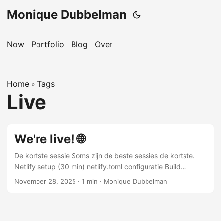
Monique Dubbelman
Now
Portfolio
Blog
Over
Home
Tags
»
Live
We're live! 🌐
De kortste sessie Soms zijn de beste sessies de kortste.
Netlify setup (30 min) netlify.toml configuratie Build
settings geconfigureerd Custom domain ready Auto-deploy
November 28, 2025
·
1 min
·
Monique Dubbelman
op git push Het moment Deploy successful!
https://dailymo.netlify.app Ik open de URL op mijn iPhone.
De app laadt. Smooth. Snel. De install prompt verschijnt.
“Zet op beginscherm” Tap. En daar staat ie. Op mijn home