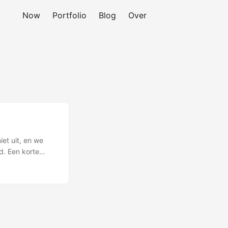
Now
Portfolio
Blog
Over
et uit, en we
d. Een korte
g, migreerden we
015, overgezet