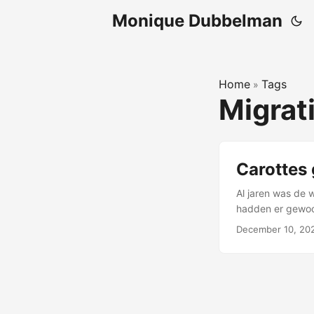
Monique Dubbelman
Home
Tags
»
Migrat
Carottes 
Al jaren was de 
hadden er gewoo
geschiedenis Car
December 10, 20
naar een nieuwer
naar WordPress. O