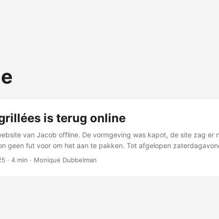
ie
grillées is terug online
website van Jacob offline. De vormgeving was kapot, de site zag er ni
n geen fut voor om het aan te pakken. Tot afgelopen zaterdagavon
ottes grillées begon ooit in Joomla. Toen Joomla 1.5 end-of-life gin
25
·
4 min
·
Monique Dubbelman
e Joomla-versie. Dat was al een heel gedoe. Daarna, ergens rond 2
ok een hele klus. ...