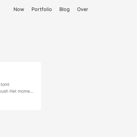
Now
Portfolio
Blog
Over
.toml
t push Het moment
p laadt. Smooth.
jn home screen.
 Project setup 15
oduction ready →