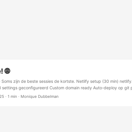
! 🌐
 Soms zijn de beste sessies de kortste. Netlify setup (30 min) netlify
ld settings geconfigureerd Custom domain ready Auto-deploy op gi
l! https://dailymo.netlify.app Ik open de URL op mijn iPhone. De ap
25
·
1 min
·
Monique Dubbelman
 prompt verschijnt. “Zet op beginscherm” Tap. En daar staat ie. Op mi
apps. Alsof het altijd al zo was. Van idee naar live Stap Tijd Idee →
VP 50 min MVP → Tested 4 uur Tested → Production ready 4 uur Pr
: ~9 uur AI tijd. ~1.5 uur mijn tijd. ...