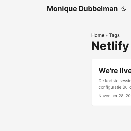
Monique Dubbelman
Home
Tags
»
Netlify
We're live
De kortste sessie
configuratie Bui
Deploy successfu
November 28, 20
Snel. De install
Tussen de andere 
min Project → M
LIVE 30 min Totaal