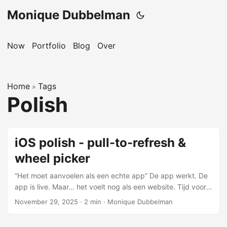
Monique Dubbelman
Now
Portfolio
Blog
Over
Home
Tags
»
Polish
iOS polish - pull-to-refresh &
wheel picker
“Het moet aanvoelen als een echte app” De app werkt. De
app is live. Maar… het voelt nog als een website. Tijd voor
native feel. Pull-to-refresh (30 min) Je kent het. Trek naar
November 29, 2025
·
2 min
·
Monique Dubbelman
beneden, de app refresht. Zo simpel, zo verwacht op iOS.
Trek naar beneden → Refresh indicator 80px threshold