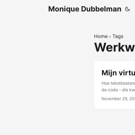
Monique Dubbelman
Home
Tags
»
Werkwi
Mijn virt
Hoe tekstbestand
de code - die kw
Normaal zou je d
November 29, 20
alleen. De oplos
tekstbestanden di
heel simpel. ...