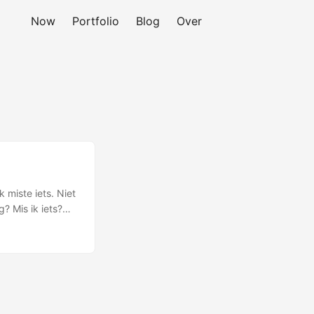
Now
Portfolio
Blog
Over
miste iets. Niet
? Mis ik iets?
. Maar ik werk
” - simpele
t is eigenlijk