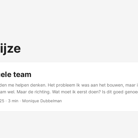
jze
uele team
en me helpen denken. Het probleem Ik was aan het bouwen, maar ik 
am wel. Maar de richting. Wat moet ik eerst doen? Is dit goed genoeg
it aan collega’s vragen. Een product owner. Een designer. Een tester
25
·
3 min
·
Monique Dubbelman
sing: virtuele experts In mijn werkmap heb ik een verzameling “agents
e Claude vertellen hoe hij moet denken. Het klinkt technisch, maar he